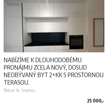
Byt je situován ve 5P v moderním rezidenčním komplexu Belarie
Dispozičně členěn na chodbu a toaletu. Obývací pokoj s balkonem a
kuchyňským koutem (myčka, lednice a mrazák). Dále jeden
samostatní pokoji a koupena s vanou a toaletou.
Výborná dostupnost do centra, autobus a tramvaj.
Volné a připraveno k nastěhování. Kauce 57750.- Kč. K nastehivani od
15.07.2026
NABÍZÍME K DLOUHODOBÉMU
PRONÁJMU ZCELA NOVÝ, DOSUD
NEOBÝVANÝ BYT 2+KK S PROSTORNOU
TERASOU.
Šiklové 14, Smichov
Nabízíme k dlouhodobému pronájmu zcela nový, dosud neobývaný
25 000,-
byt 2+kk s prostornou terasou, který se nachází v přízemí moderní