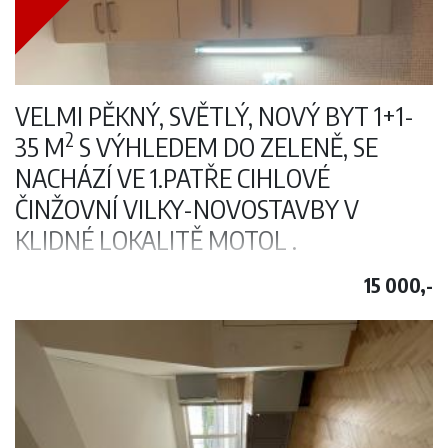
ulici.
Volný k nastěhování od 1. 9. 2026.
VELMI PĚKNÝ, SVĚTLÝ, NOVÝ BYT 1+1-
2
35 M
S VÝHLEDEM DO ZELENĚ, SE
NACHÁZÍ VE 1.PATŘE CIHLOVÉ
ČINŽOVNÍ VILKY-NOVOSTAVBY V
KLIDNÉ LOKALITĚ MOTOL .
Vstupni 5, Motol
15 000,-
2
Velmi pěkný, světlý a nový byt 1+kk o velikosti 35 m
s výhledem do
zeleně se nachází v 1. patře novostavby cihlové činžovní vily v klidné
lokalitě Motol s dobrým parkováním a výbornou dopravní
dostupností.
Byt je zařízený nábytkem (po dohodě s majitelem je možné byt
zařídit). Součástí bytu je předsíň, plastová okna, plovoucí podlahy,
dlažba, etážové topení a koupelna s vanou a WC.