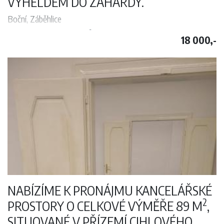
VÝHELDEM DO ZAHARDY.
Boční, Záběhlice
2
Velmi pěkný byt 1+kk-51 m
po rekonstrukci se nachází ve 2 patře í
18 000,-
cihlového domu s výheldem do zahardy. Byt je zařízen , předsíň,
koupelna s vanou,WC , kuchyně ( kuch. linka, sporák, lednice, stůl,
židle), pokoj ( dvoulůžko ), etážové topení, sklepní komora. Je možno
používat zahradku u domu. Celý dům je po kompletní rekonstrukci u
MHD. Volné k nastěhování od 01.06.2026 v připadě zájmu
kontaktujte pana Dortcheva na tel. 737283120.
NABÍZÍME K PRONÁJMU KANCELÁŘSKÉ
2
PROSTORY O CELKOVÉ VÝMĚŘE 89 M
,
SITUOVANÉ V PŘÍZEMÍ CIHLOVÉHO