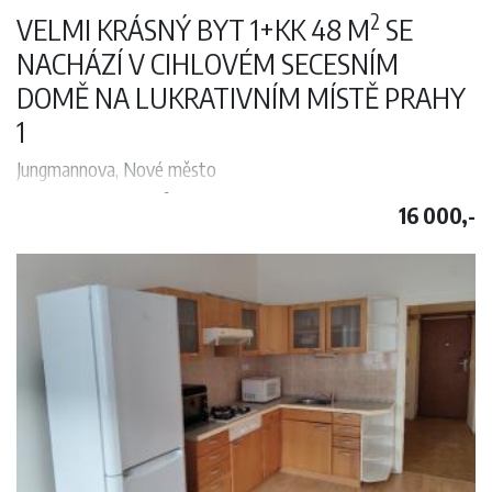
2
VELMI KRÁSNÝ BYT 1+KK 48 M
SE
NACHÁZÍ V CIHLOVÉM SECESNÍM
DOMĚ NA LUKRATIVNÍM MÍSTĚ PRAHY
1
Jungmannova, Nové město
2
Krásný být 1+kk 50 m
se nachází v cihlovém domě na lukrativních
16 000,-
místě Prahy 1. Světlý byt je nezařízený, pouze s kuchyňskou linkou a
lednicí. Může se používat jako dílna, sklad plus bydlení. Koupelna se
sprchovým koutem a WC. Volný od 15.08.2024. V případě zájmu
prosím kontaktujte pana Dortcheva na tel. 737283120