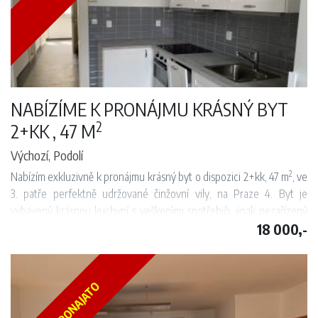
skvěle dostupné metrem, zastávka žlutého metra Invalidovna.
K dispozici od 01.12.2024
NABÍZÍME K PRONÁJMU KRÁSNÝ BYT
2
2+KK , 47 M
Výchozí, Podolí
2
Nabízím exkluzivně k pronájmu krásný byt o dispozici 2+kk, 47 m
, ve
3. patře perfektně udržované činžovní vily, na Praze 4. Byt je
vybavený krásnou kuchyní s veškerými spotřebiči, jinak nezařízený
18 000,-
nábytkem. Jedná se o prostorný obývací pokoj, ložnici, koupelnu se
sprchovým koutem, komoru a samostatnou toaletu. Na podlahách
jsou parkety a dlažba. Příjemná lokalita s výbornou dopravní
dostupností (v těsné blízkosti autobusová a tramvajová zastávka ). K
PRONAJATO
nastěhování od 01.10.2022.