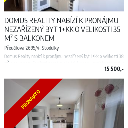
DOMUS REALITY NABÍZÍ K PRONÁJMU
NEZAŘÍZENÝ BYT 1+KK O VELIKOSTI 35
2
M
S BALKONEM
Přeučilova 2695/4, Stodulky
Domus Reality nabízí k pronájmu
nezařízený byt
1+kk o velikosti 38
2
m
s balkonem. Součástí pronájmu je také sklep, který je zahrnut v
15 500,-
ceně.
Byt se nachází ve
3. nadzemním podlaží
moderního rezidenčního
komplexu.
Dispozice bytu zahrnuje vstupní chodbu, koupelnu se sprchovým
PRONAJATO
koutem a toaletou a obývací pokoj s kuchyňským koutem a vstupem
na balkon. Kuchyňská linka je vybavena lednicí s mrazákem.
Lokalita nabízí výbornou dopravní dostupnost do centra města. V
blízkosti domu se nachází autobusová zastávka a stanice metra
B –
Luka
.