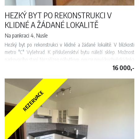
HEZKÝ BYT PO REKONSTRUKCI V
KLIDNÉ A ŽÁDANÉ LOKALITĚ
Na pankraci 4, Nusle
Hezký byt po rekonstrukci v klidné a žádané lokalitě. V blízkosti
metro "C" Vyšehrad. K příslušensktví bytu náleží sklep. Možnost
parkovacího staní. Nezařízen nábytkem, pouze nová kuchyňská linka
16 000,-
s plynovým sporákem a lednice. Byt je volný k nastěhování od
18.08.2026.
REZERVACE