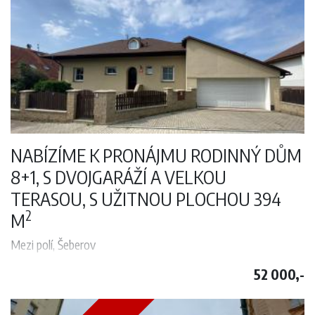
zajišťuje vynikající viditelnost. Nachází se v prestižní lokalitě v centru
Prahy, jen pár kroků od Vaclavského naměstí. Lokalita k sobě pojí
výbornou vybavenost s nespočetným množstvím kaváren a
restaurací.
K dispozici od 01.02.2024. Pro více informací či prohlídky kontaktujte
p. Dortcheva.
NABÍZÍME K PRONÁJMU RODINNÝ DŮM
8+1, S DVOJGARÁŽÍ A VELKOU
TERASOU, S UŽITNOU PLOCHOU 394
2
M
Mezi polí, Šeberov
Nabízíme k pronájmu rodinný dům 8+1, s dvojgaráží a velkou terasou,
52 000,-
2
s užitnou plochou 394 m
, který je umístěn na pozemku o celkové
2
rozloze 611 m
, v Praze 4 – Šeberově. Dům je třípodlažní s touto