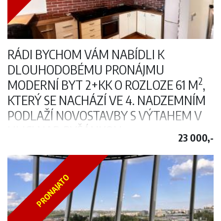
Volný k nastěhování od 01.02.2026
RÁDI BYCHOM VÁM NABÍDLI K
DLOUHODOBÉMU PRONÁJMU
2
MODERNÍ BYT 2+KK O ROZLOZE 61 M
,
KTERÝ SE NACHÁZÍ VE 4. NADZEMNÍM
PODLAŽÍ NOVOSTAVBY S VÝTAHEM V
ULICI NAD RYŠÁNKOU.
23 000,-
Nad Ryšánkou 2005/7, Krč
Rádi bychom Vám nabídli k dlouhodobému pronájmu moderní byt
2
2+kk o rozloze 66 m
, který se nachází ve 4. nadzemním podlaží
PRONAJATO
novostavby s výtahem v ulici Nad Ryšánkou.
Bytový dům se nachází v tiché lokalitě s výbornou dopravní
dostupností do centra města – v blízkosti stanic metra Budějovická a