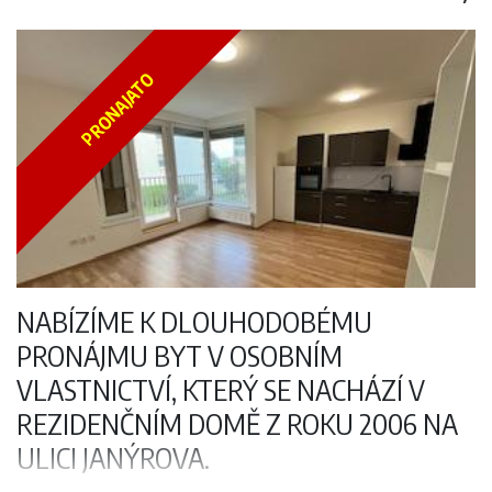
podzemním podlaží. Samozřejmostí je přístup do budovy 24/7. Velkou
výhodou je centrální lokalita s docházkovou vzdáleností na metro
Anděl
PRONAJATO
NABÍZÍME K DLOUHODOBÉMU
PRONÁJMU BYT V OSOBNÍM
VLASTNICTVÍ, KTERÝ SE NACHÁZÍ V
REZIDENČNÍM DOMĚ Z ROKU 2006 NA
ULICI JANÝROVA.