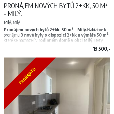
2
PRONÁJEM NOVÝCH BYTŮ 2+KK, 50 M
– MILÝ.
Milý, Milý
2
Pronájem nových bytů 2+kk, 50 m
– Milý.
Nabízíme k
2
pronájmu
3 nové byty o dispozici 2+kk a výměře 50 m
,
které se nacházejí v
rodinném domě v obci Milý
. Byty
jsou umístěny v
1., 2. a 3. patře
, přičemž
každý byt je
13 500,-
samostatný a vždy zabírá celé patro
.
Dispozice bytu:
prostorná předsíň, obývací pokoj s kuchyňským koutem,
ložnice, koupelna s vanou. Obývací pokoj je orientován na
jihovýchodní stranu
.
Vybavení:
PRONAJATO
Byty jsou
částečně vybavené
– kuchyňská linka s myčkou
nádobí, sklokeramickou varnou deskou a horkovzdušnou
troubou.
Dům má
nová plastová okna, zateplení, novou fasádu
i nové koupelny
. K dispozici je
pračka se sušičkou
.
Technické informace:
Vytápění je řešeno
tepelným čerpadlem
.
Cena nájmu je včetně energií a všech služeb
(vyúčtování dle