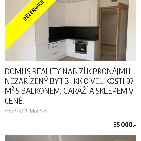
vybavenost je v místě. 100m od M"B"-Anděl. K nastěhovaní
REZERVACE
od 01.07.2026.
DOMUS REALITY NABÍZÍ K PRONÁJMU
NEZAŘÍZENÝ BYT 3+KK O VELIKOSTI 97
2
M
S BALKONEM, GARÁŽÍ A SKLEPEM V
CENĚ.
Vorařská 3, Modřaní
Domus reality nabízí k pronájmu nezařízený byt 3+kk o velikosti 97
35 000,-
2
m
s balkonem, garáží a v ceně. Jedná se o rezidenci v klidné lokalitě
Prahy 4