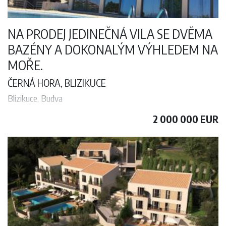
NA PRODEJ JEDINEČNÁ VILA SE DVĚMA
BAZÉNY A DOKONALÝM VÝHLEDEM NA
MOŘE.
ČERNÁ HORA, BLIZIKUCE
Blizikuce, Budva
Na prodej jedinečná vila se dvěma bazény a dokonalým výhledem na
2 000 000 EUR
moře. Vila je jedinečná a slouží jako budova s bytovými jednotkami.
2
Vila má 4 velké apartmány o rozloze 90 m
a 10 menších studií o
2
rozloze 25 m
.
V rámci pozemku se nachází velké parkoviště a také tenisové a
basketbalové hřiště, ze kterého je také nádherný výhled na moře.
2
Celková plocha aktivní obytné plochy je 2700m
a plocha pozemku
2
je 5355m
, což ponechává možnost uspořádání podle vkusu majitele.
Lokalita je perfektní, jen pár minut jízdy od Svatého Štefana I,
pouhých 15 minut od Budvy.