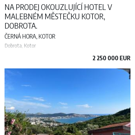
NA PRODEJ OKOUZLUJÍCÍ HOTEL V
MALEBNÉM MĚSTEČKU KOTOR,
DOBROTA.
ČERNÁ HORA, KOTOR
Dobrota, Kotor
Na prodej okouzlující hotel v malebném městečku Kotor, Dobrota.
2 250 000 EUR
Tato atraktivní nemovitost představuje vynikající příležitost pro
investory, kteří chtějí získat prosperující pohostinství na vynikajícím
místě.
2
Minihotel o celkové rozloze 380 m
(bez teras) nabízí svým hostům
příjemnou a útulnou atmosféru. Hotel se skládá ze dvou stylově
řešených studií a pěti dobře vybavených jednopokojových
apartmánů, celkem tedy ze sedmi ubytovacích jednotek. Každý
apartmán je promyšleně zařízen tak, aby hostům zajistil příjemný
pobyt.
Kromě ubytovacích kapacit je součástí tohoto hotelu také zázemí,
které slouží hostům i personálu. Může se pochlubit prádelnou, která