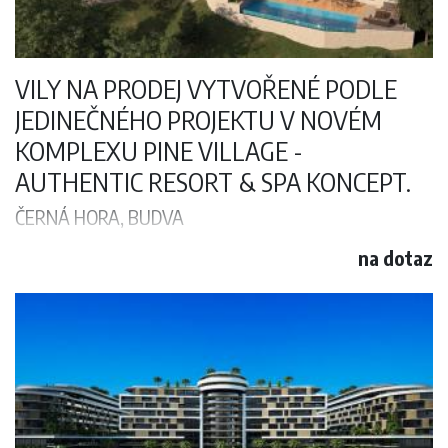
VILY NA PRODEJ VYTVOŘENÉ PODLE
JEDINEČNÉHO PROJEKTU V NOVÉM
KOMPLEXU PINE VILLAGE -
AUTHENTIC RESORT & SPA KONCEPT.
ČERNÁ HORA, BUDVA
Budva, Budva
na dotaz
Vily na prodej vytvořené podle jedinečného projektu v novém
komplexu Pine Village - Authentic Resort & Spa koncept.
Špičkový středomořský design venkovských vil v kombinaci s
nejlepšími krajinářskými úpravami vytváří atmosféru jednoty s
přírodou při zachování výhod blízkosti města a pohodlí vysoké třídy.
Komplex se nachází v jedné z nejlepších oblastí Černé Hory - ve
městě Budva, známém také jako perla Jadranu a centrum
černohorského pobřeží.