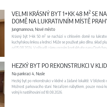
2
VELMI KRÁSNÝ BYT 1+KK 48 M
SE NA
DOMĚ NA LUKRATIVNÍM MÍSTĚ PRAHY
Jungmannova, Nové město
2
Krásný být 1+kk 50 m
se nachází v cihlovém domě na lukrativn
kuchyňskou linkou a lednicí. Může se používat jako dílna, sklad 
od 15.08.2024. V případě zájmu prosím kontaktujte pana Dortcheva
HEZKÝ BYT PO REKONSTRUKCI V KLI
Na pankraci 4, Nusle
Hezký byt po rekonstrukci v klidné a žádané lokalitě. V blízkosti 
Možnost parkovacího staní. Nezařízen nábytkem, pouze nová ku
volný k nastěhování od 18.08.2026.