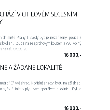
CHÁZÍ V CIHLOVÉM SECESNÍM
 1
ích místě Prahy 1. Světlý byt je nezařízený, pouze s
plus bydlení. Koupelna se sprchovým koutem a WC. Volný
 na tel. 737283120
16 000,-
DNÉ A ŽÁDANÉ LOKALITĚ
metro "C" Vyšehrad. K příslušensktví bytu náleží sklep.
chyňská linka s plynovým sporákem a lednice. Byt je
16 000,-