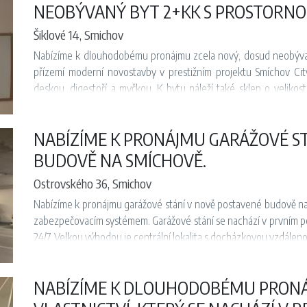
Volné a připraveno k nastěhování. Kauce 57750.- Kč. K nastehivani
NEOBÝVANÝ BYT 2+KK S PROSTORNO
Šiklové 14, Smichov
Nabízíme k dlouhodobému pronájmu zcela nový, dosud neobývaný
přízemí moderní novostavby v prestižním projektu Smíchov Cit
deskou, digestoří a myčkou. K bytu náleží také sklep o velikost
občanskou vybaveností – v těsné blízkosti je stanice metra B 
vlakové nádraží, obchodní centrum Nový Smíchov, a široká nabídka
NABÍZÍME K PRONÁJMU GARÁŽOVÉ ST
oblíbená Smíchovská náplavka. Volné od 01.06.2026
BUDOVĚ NA SMÍCHOVĚ.
Ostrovského 36, Smichov
Nabízíme k pronájmu garážové stání v nově postavené budově n
zabezpečovacím systémem. Garážové stání se nachází v prvním p
24/7. Velkou výhodou je centrální lokalita s docházkovou vzdálen
NABÍZÍME K DLOUHODOBÉMU PRONÁ