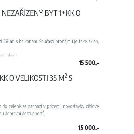
 NEZAŘÍZENÝ BYT 1+KK O
2
ti 38 m
s balkonem. Součástí pronájmu je také sklep,
komplexu.
15 500,-
ým koutem a toaletou a obývací pokoj s kuchyňským
 s mrazákem.
2
KK O VELIKOSTI 35 M
S
. V blízkosti domu se nachází autobusová zastávka a
le dohody.
 do zeleně se nachází v prizemi novostavby cihlové
nou dopravní dostupností.
15 000,-
rnou deskou, lednicí a pračkou. K dispozici je pevná