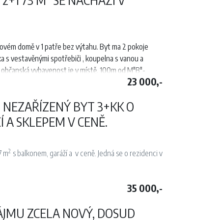
lovém domě v 1 patře bez výtahu. Byt ma 2 pokoje
ka s vestavěnými spotřebiči , koupelna s vanou a
á občanská vybavenost je v místě. 100m od M"B"-
23 000,-
 NEZAŘÍZENÝ BYT 3+KK O
 A SKLEPEM V CENĚ.
2
7 m
s balkonem, garáží a v ceně. Jedná se o rezidenci v
35 000,-
m a kuchyňským koutem (myčka, lednice a mrazák). Dále
JMU ZCELA NOVÝ, DOSUD