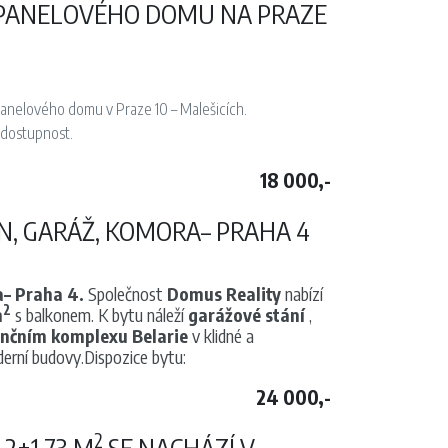
P PANELOVÉHO DOMU NA PRAZE
anelového domu v Praze 10 – Malešicích.
 dostupnost.
18 000,-
 pračka.
N, GARÁŽ, KOMORA– PRAHA 4
vení nebude potřebovat, může si jej na vlastní náklady
a– Praha 4.
Společnost
Domus Reality
nabízí
 1. 7. 2026.
2
m
s balkonem. K bytu náleží
garážové stání
,
iny, která bude převedena na nájemníka.
nčním komplexu Belarie
v klidné a
í poplatek pro agenturu a vratnou kauci.
rní budovy.Dispozice bytu:
24 000,-
2
2+1 73 M
SE NACHÁZÍ V