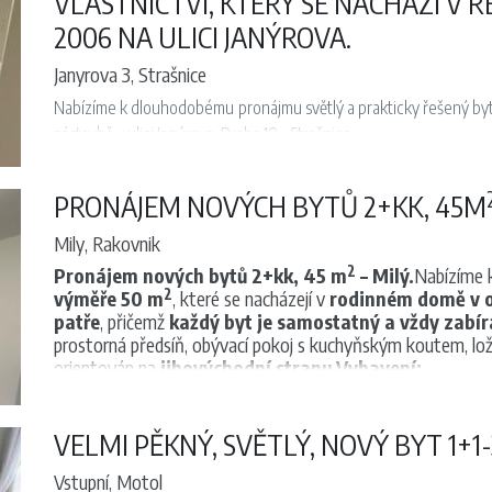
VLASTNICTVÍ, KTERÝ SE NACHÁZÍ V 
2006 NA ULICI JANÝROVA.
Janyrova 3, Strašnice
Nabízíme k dlouhodobému pronájmu světlý a prakticky řešený byt 
zástavbě v ulici Janýrova, Praha 10 – Strašnice.
2
2
Byt o celkové ploše 50 m
+ 7 m
balkon je situován v 1. pa
nezařízený, což dává novému nájemci možnost přizpůsobit si bydle
PRONÁJEM NOVÝCH BYTŮ 2+KK, 45M
Dominantou bytu je nová kuchyňská linka (03/2026) vybavená ind
lednicí. Z obývací části je přímý vstup na prostorný balkon, i
Mily, Rakovnik
žaluziemi pro maximální komfort.
2
Pronájem nových bytů 2+kk, 45 m
– Milý.
Nabízíme 
Ložnice nabízí praktickou šatní skříň. Koupelna je vybavena sprc
2
výměře 50 m
, které se nacházejí v
rodinném domě v o
Součástí bytu je vstupní chodba a sklep.
patře
, přičemž
každý byt je samostatný a vždy zabír
prostorná předsíň, obývací pokoj s kuchyňským koutem, ložn
Byt je ihned k nastěhování a je ideální volbou pro jednotlivce 
orientován na
jihovýchodní stranu
.
Vybavení:
dostupností do centra.
Byty jsou
částečně vybavené
– kuchyňská linka s myčko
Doporučujeme osobní prohlídku.
horkovzdušnou troubou.
Dům má
nová plastová okna, zateplení, novou fasá
VELMI PĚKNÝ, SVĚTLÝ, NOVÝ BYT 1+1
sušičkou
.
Vstupní, Motol