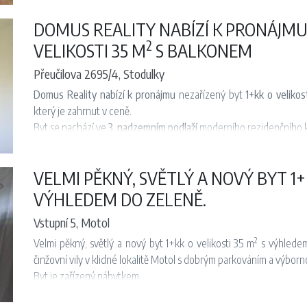
DOMUS REALITY NABÍZÍ K PRONÁJMU
2
VELIKOSTI 35 M
S BALKONEM
Přeučilova 2695/4, Stodulky
Domus Reality nabízí k pronájmu
nezařízený byt
1+kk o velikos
který je zahrnut v ceně.
Byt se nachází ve
3. nadzemním podlaží
moderního rezidenčního 
Dispozice bytu zahrnuje vstupní chodbu, koupelnu se sprchov
koutem a vstupem na balkon. Kuchyňská linka je vybavena lednicí
VELMI PĚKNÝ, SVĚTLÝ A NOVÝ BYT 1+
Lokalita nabízí výbornou dopravní dostupnost do centra města
stanice metra
B – Luka
.
VÝHLEDEM DO ZELENĚ.
Byt je volný a připravený k nastěhování
ihned
, případně
od září
, d
Vstupní 5, Motol
2
Velmi pěkný, světlý a nový byt 1+kk o velikosti 35 m
s výhledem
činžovní vily v klidné lokalitě Motol s dobrým parkováním a výbor
Byt je zařízený nábytkem .
Nová kuchyňská linka je vybavena sporákem se sklokeramickou va