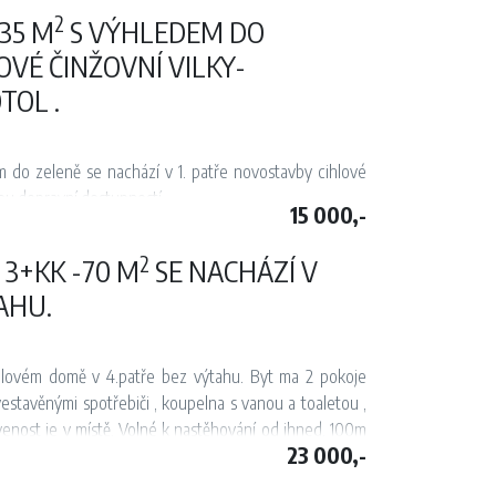
2
-35 M
S VÝHLEDEM DO
avenost je v místě. Bezproblémové parkování je možné
OVÉ ČINŽOVNÍ VILKY-
TOL .
 do zeleně se nachází v 1. patře novostavby cihlové
nou dopravní dostupností.
15 000,-
dit). Součástí bytu je předsíň, plastová okna, plovoucí
2
 3+KK -70 M
SE NACHÁZÍ V
rnou deskou, lednicí a pračkou. K dispozici je pevná
AHU.
avenost je v místě. Bezproblémové parkování je možné
hlovém domě v 4.patře bez výtahu. Byt ma 2 pokoje
tě nádrž ke koupání, v zimě rybník vhodný k bruslení a
estavěnými spotřebiči , koupelna s vanou a toaletou ,
nost je v místě. Volné k nastěhování od ihned. 100m
23 000,-
 na Mustek.