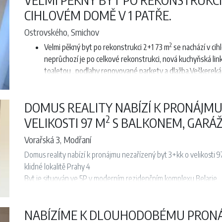
koupelna s vanou a toaletou
CIHLOVÉM DOMĚ V 1 PATŘE.
Další informace:
Ostrovského, Smichov
výborná dopravní dostupnost do centra města
2
Velmi pěkný byt po rekonstrukci 2+1 73 m
se nachází v cih
v blízkosti autobusové i tramvajové zastávky
neprůchozí je po celkové rekonstrukci, nová kuchyňská lin
klidná rezidenční lokalita plná zeleně
toaletou , podlahy renovované parkety a dlažba.Veškerek
Anděl. K nastěhovaní od 01.07.2026.
Byt je volný a připraven k nastěhování od 1. 8. 2026
Prohlídky jsou možné ihned
DOMUS REALITY NABÍZÍ K PRONÁJMU
Kauce: 42 150 Kč
2
VELIKOSTI 97 M
S BALKONEM, GARÁŽÍ
Vorařská 3, Modřaní
Domus reality nabízí k pronájmu nezařízený byt 3+kk o velikosti 9
klidné lokalitě Prahy 4
Byt je situován ve 5P v moderním rezidenčním komplexu Belarie
Dispozičně členěn na chodbu a toaletu. Obývací pokoj s balkone
jeden samostatní pokoji a koupena s vanou a toaletou.
NABÍZÍME K DLOUHODOBÉMU PRONÁ
Výborná dostupnost do centra, autobus a tramvaj.