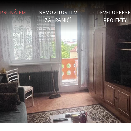
PRONÁJEM
NEMOVITOSTI V
DEVELOPERSK
ZAHRANIČÍ
PROJEKTY