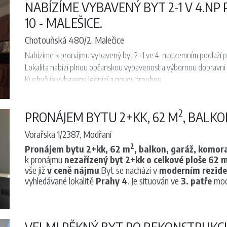
NABÍZÍME VYBAVENÝ BYT 2-1 V 4.N
10 - MALEŠICE.
Chotouňská 480/2, Malečice
Nabízíme k pronájmu vybavený byt 2+1 ve 4. nadzemním podlaží p
Lokalita nabízí plnou občanskou vybavenost a výbornou dopravní
Kuchyň je vybavena lednicí a novou troubou.
V obývacím pokoji se nachází úložné police a pohovka.
V dalším pokoji je ložnice a šatní skříň. Součástí koupelny je vana a
2
PRONÁJEM BYTU 2+KK, 62 M
, BALKO
Toaleta je samostatná.
Nábytek je starší, ale plně funkční. Pokud nájemník některé vyba
Vorařska 1/2387, Modřaní
vystěhovat.
2
Pronájem bytu 2+kk, 62 m
, balkon, garáž, komor
Byt je určen výhradně k dlouhodobému nájmu a je k nastěhování od
k pronájmu
nezařízený byt 2+kk o celkové ploše 62 
Poplatky za služby a energie činí 5 000 Kč měsíčně, včetně elektř
vše již
v ceně nájmu
.Byt se nachází v
moderním rezide
Při podpisu smlouvy nájemník hradí první nájemné, dále rezervačn
vyhledávané lokalitě
Prahy 4
. Je situován ve
3. patře
mode
obývací pokoj s kuchyňským koutem a vstupem na balkon
(kuchyň vybavena: myčka, lednice, mrazák)
samostatná ložnice
VELMI PĚKNÝ BYT PO REKONSTRUKCI 