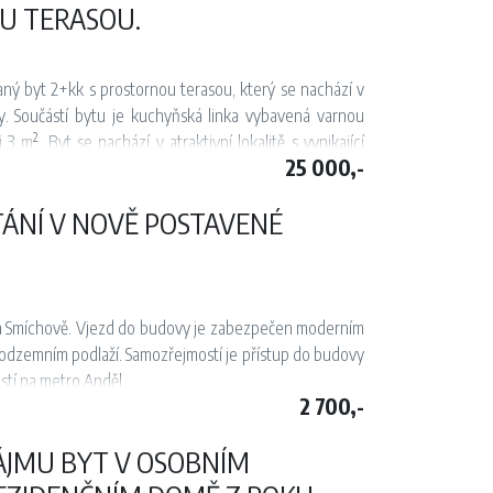
 od 15.07.2026
U TERASOU.
 byt 2+kk s prostornou terasou, který se nachází v
y. Součástí bytu je kuchyňská linka vybavená varnou
2
i 3 m
. Byt se nachází v atraktivní lokalitě s vynikající
25 000,-
Anděl, tramvajová zastávka Na Knížecí, autobusové i
 restaurací a barů. V pěší vzdálenosti se nachází také
ÁNÍ V NOVĚ POSTAVENÉ
a Smíchově. Vjezd do budovy je zabezpečen moderním
odzemním podlaží. Samozřejmostí je přístup do budovy
ostí na metro Anděl
2 700,-
JMU BYT V OSOBNÍM