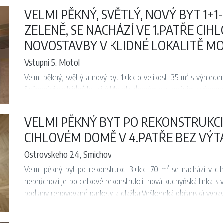
telefonní linka, satelit, TV a internet.
VELMI PĚKNÝ, SVĚTLÝ, NOVÝ BYT 1+1
K bytu je možné užívat společnou zahradu. Veškerá občanská vyb
přímo na ulici.
ZELENĚ, SE NACHÁZÍ VE 1.PATŘE CIHL
Volný k nastěhování od 1. 9. 2026.
NOVOSTAVBY V KLIDNÉ LOKALITĚ MO
Vstupni 5, Motol
2
Velmi pěkný, světlý a nový byt 1+kk o velikosti 35 m
s výhledem
činžovní vily v klidné lokalitě Motol s dobrým parkováním a výbor
Byt je zařízený nábytkem (po dohodě s majitelem je možné byt zaří
podlahy, dlažba, etážové topení a koupelna s vanou a WC.
VELMI PĚKNÝ BYT PO REKONSTRUKCI
Nová kuchyňská linka je vybavena sporákem se sklokeramickou va
CIHLOVÉM DOMĚ V 4.PATŘE BEZ VÝT
telefonní linka, satelit, TV a internet.
K bytu je možné užívat společnou zahradu. Veškerá občanská vyb
Ostrovskeho 24, Smichov
přímo na ulici.
2
Velmi pěkný byt po rekonstrukci 3+kk -70 m
se nachází v ci
Byt se nachází v příjemném prostředí. V blízkosti je park, v lé
neprůchozí je po celkové rekonstrukci, nová kuchyňská linka s v
golfové hřiště Motol.
podlahy renovované parkety a dlažba.Veškereká občanská vybave
Volný k nastěhování od 1. 9. 2026.
od M"B"-Anděl
Pouze 500 m M B Motol, přibližně 10 minut do stanice metra A a