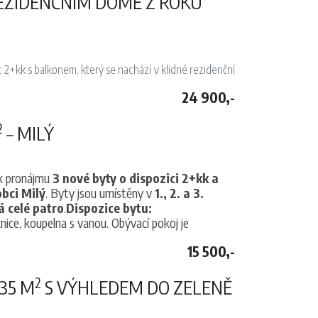
REZIDENČNÍM DOMĚ Z ROKU
2+kk s balkonem, který se nachází v klidné rezidenční
24 900,-
tře moderního domu z roku 2006. Pronajímá se jako
ní dle vlastních představ.
2
– MILÝ
ukční varnou deskou, elektrickou troubou, digestoří a
deální pro relaxaci. Okna jsou vybavena předokenními
k pronájmu
3 nové byty o dispozici 2+kk a
hovým koutem a novou pračkou, toaleta je oddělená.
bci Milý
. Byty jsou umístěny v
1., 2. a 3.
á celé patro
.
Dispozice bytu:
ice, koupelna s vanou. Obývací pokoj je
nebo pár hledající klidné a komfortní bydlení s dobrou
15 500,-
u nádobí, sklokeramickou varnou deskou a
2
du i nové koupelny
. K dispozici je
pračka se
-35 M
S VÝHLEDEM DO ZELENĚ