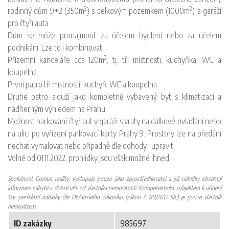
2
2
rodinný dům 9+2 (350m
) s celkovým pozemkem (1000m
) a garáží
pro čtyři auta
Dům se může pronajmout za účelem bydlení nebo za účelem
podnikání. Lze to i kombinovat.
2
Přízemní kanceláře cca 120m
, tj. tři místnosti, kuchyňka, WC a
koupelna.
Prvni patro tři místnosti, kuchyň, WC a koupelna.
Druhé patro slouží jako kompletně vybavený byt s klimatizací a
nádherným výhledem na Prahu.
Možnost parkování čtyř aut v garáži s vraty na dálkové ovládání nebo
na ulici po vyřízení parkovací karty Prahy 9. Prostory lze na předání
nechat vymalovat nebo případně dle dohody i upravit.
Volné od 01.11.2022, prohlídky jsou však možné ihned.
Společnost Domus reality. vystupuje pouze jako zprostředkovatel a její nabídky obsahují
informace nabyté v dobré víře od vlastníka nemovitosti. Kompetentním subjektem k učinění
tzv. perfektní nabídky dle Občanského zákoníku (zákon č. 89/2012 Sb.) je pouze vlastník
nemovitosti.
ID zakázky
985697