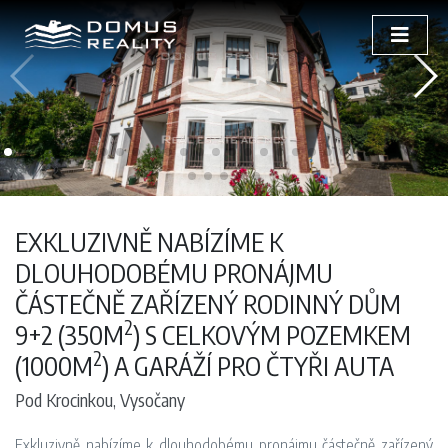
EXKLUZIVNĚ NABÍZÍME K
DLOUHODOBÉMU PRONÁJMU
ČÁSTEČNĚ ZAŘÍZENÝ RODINNÝ DŮM
2
9+2 (350M
) S CELKOVÝM POZEMKEM
2
(1000M
) A GARÁŽÍ PRO ČTYŘI AUTA
Pod Krocinkou, Vysočany
Exkluzivně nabízíme k dlouhodobému pronájmu částečně zařízený