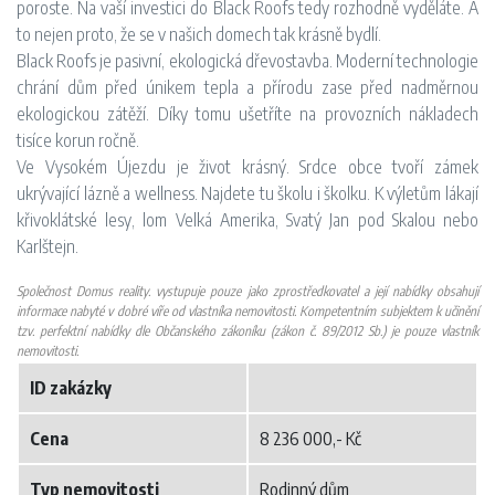
poroste. Na vaší investici do Black Roofs tedy rozhodně vyděláte. A
to nejen proto, že se v našich domech tak krásně bydlí.
Black Roofs je pasivní, ekologická dřevostavba. Moderní technologie
chrání dům před únikem tepla a přírodu zase před nadměrnou
ekologickou zátěží. Díky tomu ušetříte na provozních nákladech
tisíce korun ročně.
Ve Vysokém Újezdu je život krásný. Srdce obce tvoří zámek
ukrývající lázně a wellness. Najdete tu školu i školku. K výletům lákají
křivoklátské lesy, lom Velká Amerika, Svatý Jan pod Skalou nebo
Karlštejn.
Společnost Domus reality. vystupuje pouze jako zprostředkovatel a její nabídky obsahují
informace nabyté v dobré víře od vlastníka nemovitosti. Kompetentním subjektem k učinění
tzv. perfektní nabídky dle Občanského zákoníku (zákon č. 89/2012 Sb.) je pouze vlastník
nemovitosti.
ID zakázky
Cena
8 236 000,- Kč
Typ nemovitosti
Rodinný dům