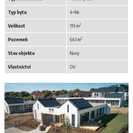
Typ bytu
4+kk
2
Velikost
119 m
2
Pozemek
661 m
Stav objektu
Novy
Vlastnictví
OV